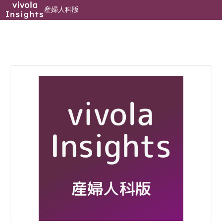
産婦人科版